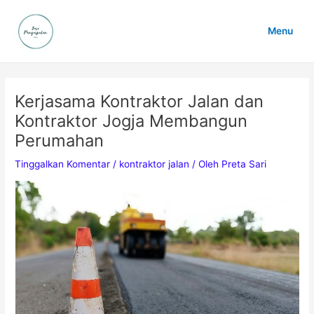
Lewati
ke
Menu
konten
Main
Menu
Kerjasama Kontraktor Jalan dan
Kontraktor Jogja Membangun
Perumahan
Tinggalkan Komentar
/
kontraktor jalan
/ Oleh
Preta Sari