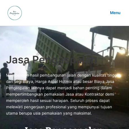
Lewati
ke
Menu
konten
Main
Menu
Jasa Pengaspalan
Memperoleh hasil pembangunan jalan dengan kualitas tinggi
dari segi Biaya, Harga Aspal Hotmix atau besar Biaya Jasa
Pengaspalan lainnya dapat menjadi bahan penting dalam
mempertimbangkan pemakaian Jasa atau Kontraktor demi
memperoleh hasil sesuai harapan. Seluruh proses dapat
melewati pengerjaan profesional yang mempunyai tujuan
utama berupa usia pemakaian yang maksimal.