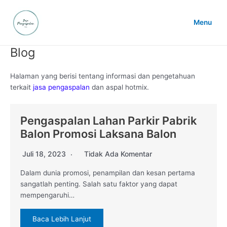
Lewati
ke
Menu
konten
Main
Menu
Blog
Halaman yang berisi tentang informasi dan pengetahuan
terkait
jasa pengaspalan
dan aspal hotmix.
Pengaspalan Lahan Parkir Pabrik
Balon Promosi Laksana Balon
Juli 18, 2023
Tidak Ada Komentar
Dalam dunia promosi, penampilan dan kesan pertama
sangatlah penting. Salah satu faktor yang dapat
mempengaruhi…
Baca Lebih Lanjut